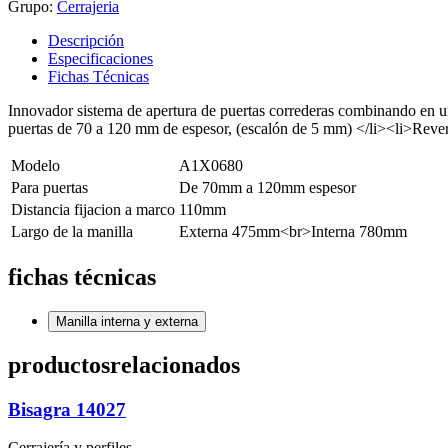
Grupo:
Cerrajeria
Descripción
Especificaciones
Fichas Técnicas
Innovador sistema de apertura de puertas correderas combinando en un 
puertas de 70 a 120 mm de espesor, (escalón de 5 mm) </li><li>Revers
Modelo
A1X0680
Para puertas
De 70mm a 120mm espesor
Distancia fijacion a marco
110mm
Largo de la manilla
Externa 475mm<br>Interna 780mm
fichas técnicas
Manilla interna y externa
productos
relacionados
Bisagra 14027
Cerrajería y perfiles