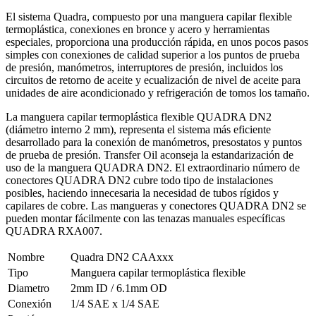
El sistema Quadra, compuesto por una manguera capilar flexible
termoplástica, conexiones en bronce y acero y herramientas
especiales, proporciona una producción rápida, en unos pocos pasos
simples con conexiones de calidad superior a los puntos de prueba
de presión, manómetros, interruptores de presión, incluidos los
circuitos de retorno de aceite y ecualización de nivel de aceite para
unidades de aire acondicionado y refrigeración de tomos los tamaño.
La manguera capilar termoplástica flexible QUADRA DN2
(diámetro interno 2 mm), representa el sistema más eficiente
desarrollado para la conexión de manómetros, presostatos y puntos
de prueba de presión. Transfer Oil aconseja la estandarización de
uso de la manguera QUADRA DN2. El extraordinario número de
conectores QUADRA DN2 cubre todo tipo de instalaciones
posibles, haciendo innecesaria la necesidad de tubos rígidos y
capilares de cobre. Las mangueras y conectores QUADRA DN2 se
pueden montar fácilmente con las tenazas manuales específicas
QUADRA RXA007.
Nombre
Quadra DN2 CAAxxx
Tipo
Manguera capilar termoplástica flexible
Diametro
2mm ID / 6.1mm OD
Conexión
1/4 SAE x 1/4 SAE