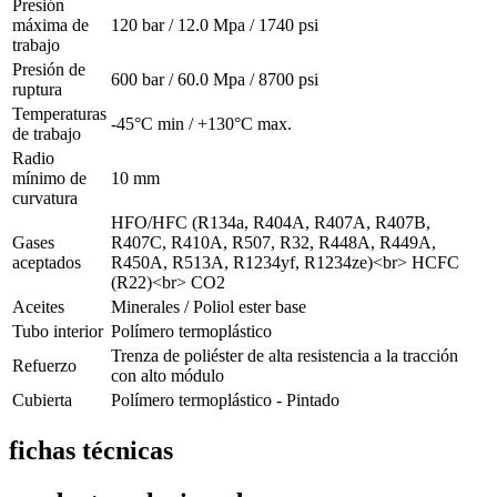
Presión
máxima de
120 bar / 12.0 Mpa / 1740 psi
trabajo
Presión de
600 bar / 60.0 Mpa / 8700 psi
ruptura
Temperaturas
-45°C min / +130°C max.
de trabajo
Radio
mínimo de
10 mm
curvatura
HFO/HFC (R134a, R404A, R407A, R407B,
Gases
R407C, R410A, R507, R32, R448A, R449A,
aceptados
R450A, R513A, R1234yf, R1234ze)<br> HCFC
(R22)<br> CO2
Aceites
Minerales / Poliol ester base
Tubo interior
Polímero termoplástico
Trenza de poliéster de alta resistencia a la tracción
Refuerzo
con alto módulo
Cubierta
Polímero termoplástico - Pintado
fichas técnicas