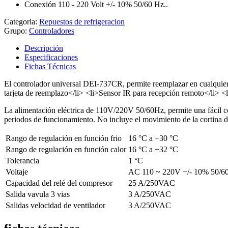
Conexión 110 - 220 Volt +/- 10% 50/60 Hz..
Categoria:
Repuestos de refrigeracion
Grupo:
Controladores
Descripción
Especificaciones
Fichas Técnicas
El controlador universal DEI-737CR, permite reemplazar en cualquier 
tarjeta de reemplazo</li> <li>Sensor IR para recepción remoto</li> <
La alimentación eléctrica de 110V/220V 50/60Hz, permite una fácil co
periodos de funcionamiento. No incluye el movimiento de la cortina d
Rango de regulación en función frio
16 °C a +30 °C
Rango de regulación en función calor
16 °C a +32 °C
Tolerancia
1 °C
Voltaje
AC 110 ~ 220V +/- 10% 50/6
Capacidad del relé del compresor
25 A/250VAC
Salida vavula 3 vias
3 A/250VAC
Salidas velocidad de ventilador
3 A/250VAC